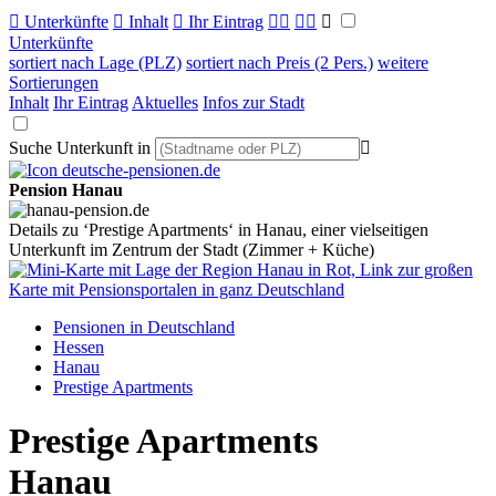

Unterkünfte

Inhalt

Ihr Eintrag



Unterkünfte
sortiert nach Lage (PLZ)
sortiert nach Preis (2 Pers.)
weitere
Sortierungen
Inhalt
Ihr Eintrag
Aktuelles
Infos zur Stadt
Suche Unterkunft in

Pension Hanau
Details zu ‘Prestige Apartments‘ in Hanau, einer vielseitigen
Unterkunft im Zentrum der Stadt (Zimmer + Küche)
Pensionen in Deutschland
Hessen
Hanau
Prestige Apartments
Prestige Apartments
Hanau