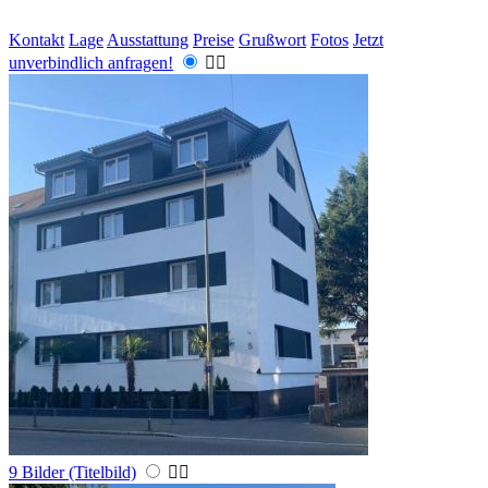
Kontakt
Lage
Ausstattung
Preise
Grußwort
Fotos
Jetzt
unverbindlich anfragen!


9 Bilder (Titelbild)

