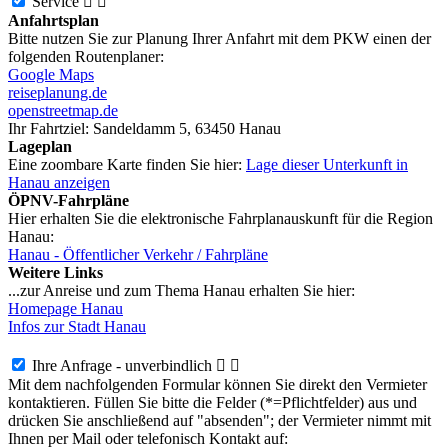
Service


Anfahrtsplan
Bitte nutzen Sie zur Planung Ihrer Anfahrt mit dem PKW einen der
folgenden Routenplaner:
Google Maps
reiseplanung.de
openstreetmap.de
Ihr Fahrtziel:
Sandeldamm 5, 63450 Hanau
Lageplan
Eine zoombare Karte finden Sie hier:
Lage dieser Unterkunft in
Hanau anzeigen
ÖPNV-Fahrpläne
Hier erhalten Sie die elektronische Fahrplanauskunft für die Region
Hanau:
Hanau - Öffentlicher Verkehr / Fahrpläne
Weitere Links
...zur Anreise und zum Thema Hanau erhalten Sie hier:
Homepage Hanau
Infos zur Stadt Hanau
Ihre Anfrage - unverbindlich


Mit dem nachfolgenden Formular können Sie direkt den Vermieter
kontaktieren. Füllen Sie bitte die Felder (*=Pflichtfelder) aus und
drücken Sie anschließend auf "absenden"; der Vermieter nimmt mit
Ihnen per Mail oder telefonisch Kontakt auf: